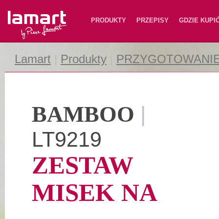
Lamart
PRODUKTY
PRZEPISY
GDZIE KUPI
Lamart
|
Produkty
|
PRZYGOTOWANIE
BAMBOO
|
LT9219
ZESTAW
MISEK NA