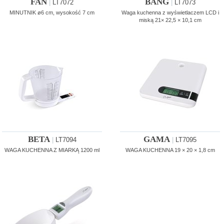
FAN
BANG
|
LT7072
|
LT7073
MINUTNIK ø6 cm, wysokość 7 cm
Waga kuchenna z wyświetlaczem LCD i
miską 21× 22,5 × 10,1 cm
BETA
GAMA
|
LT7094
|
LT7095
WAGA KUCHENNA Z MIARKĄ 1200 ml
WAGA KUCHENNA 19 × 20 × 1,8 cm