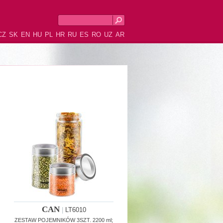
CZ
SK
EN
HU
PL
HR
RU
ES
RO
UZ
AR
CAN
|
LT6010
ZESTAW POJEMNIKÓW 3SZT. 2200 ml;