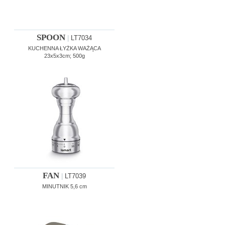
SPOON
|
LT7034
KUCHENNA ŁYŻKA WAŻĄCA
23x5x3cm; 500g
FAN
|
LT7039
MINUTNIK 5,6 cm