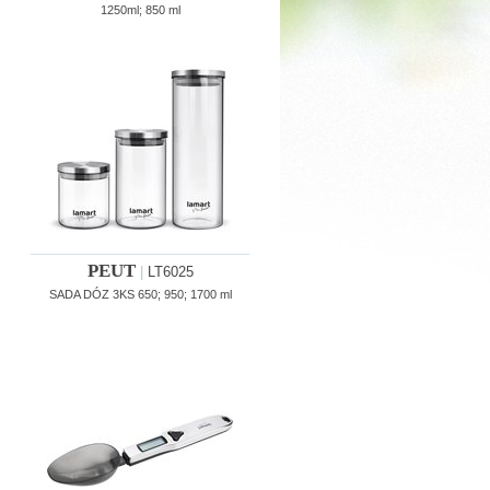
1250ml; 850 ml
PEUT
|
LT6025
SADA DÓZ 3KS 650; 950; 1700 ml