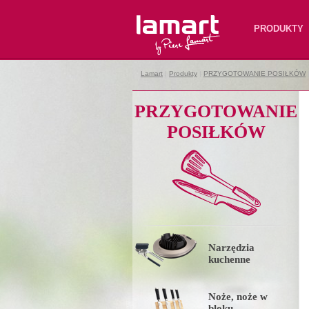
Lamart
PRODUKTY
Lamart
|
Produkty
|
PRZYGOTOWANIE POSIŁKÓW
PRZYGOTOWANIE
POSIŁKÓW
Narzędzia
kuchenne
Noże, noże w
bloku,