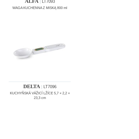
ALFA
|
LT7093
WAGA KUCHENNA Z MISKĄ 800 ml
DELTA
|
LT7096
KUCHYŇSKÁ VÁŽICÍ LŽÍCE 5,7 × 2,2 ×
23,3 cm