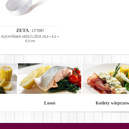
ZETA
|
LT7097
KUCHYŇSKÁ VÁŽICÍ LŽÍCE 24,9 × 9,2 ×
5,3 cm
Łosoś
Kotlety wieprzo