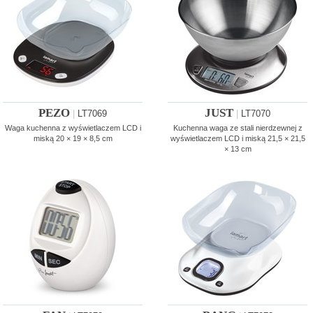
PEZO
JUST
|
LT7069
|
LT7070
Waga kuchenna z wyświetlaczem LCD i
Kuchenna waga ze stali nierdzewnej z
miską 20 × 19 × 8,5 cm
wyświetlaczem LCD i miską 21,5 × 21,5
× 13 cm