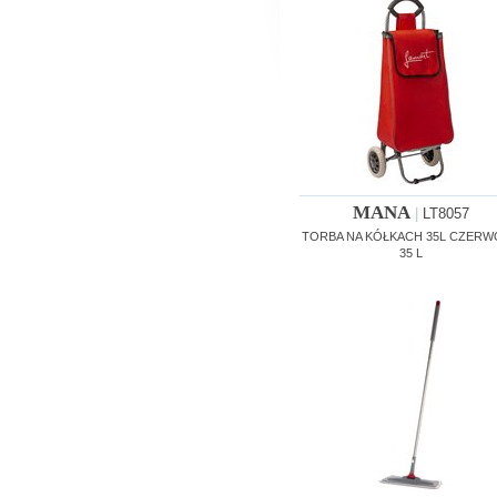
MANA
|
LT8057
TORBA NA KÓŁKACH 35L CZER
35 L