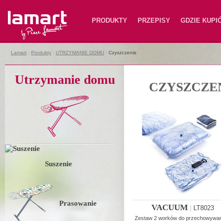
Lamart
PRODUKTY
PRZEPISY
GDZIE KUPI
Lamart
|
Produkty
|
UTRZYMANIE DOMU
|
Czyszczenie
Utrzymanie domu
CZYSZCZE
Suszenie
Prasowanie
VACUUM
|
LT8023
Zestaw 2 worków do przechowywan