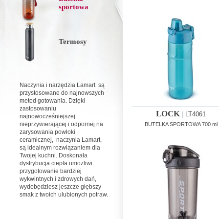
sportowa
Termosy
Naczynia i narzędzia Lamart są
przystosowane do najnowszych
metod gotowania. Dzięki
zastosowaniu
LOCK
|
LT4061
najnowocześniejszej
nieprzywierającej i odpornej na
BUTELKA SPORTOWA 700 ml
zarysowania powłoki
ceramicznej, naczynia Lamart,
są idealnym rozwiązaniem dla
Twojej kuchni. Doskonała
dystrybucja ciepła umożliwi
przygotowanie bardziej
wykwintnych i zdrowych dań,
wydobędziesz jeszcze głębszy
smak z twoich ulubionych potraw.