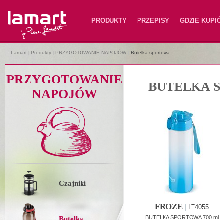
Lamart
PRODUKTY
PRZEPISY
GDZIE KUPI
Lamart
|
Produkty
|
PRZYGOTOWANIE NAPOJÓW
|
Butelka sportowa
PRZYGOTOWANIE
BUTELKA 
NAPOJÓW
Czajniki
FROZE
|
LT4055
BUTELKA SPORTOWA 700 ml
Butelka