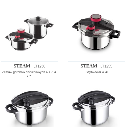
STEAM
STEAM
|
LT1230
|
LT1255
Zestaw garnków ciśnieniowych 4 + 7l 4 l
Szybkowar 4l 4l
+ 7 l