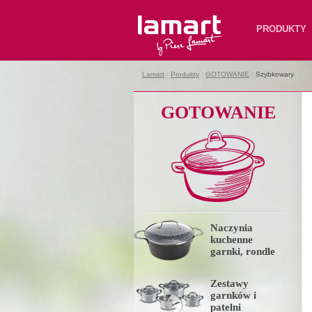
Lamart
PRODUKTY
Lamart
|
Produkty
|
GOTOWANIE
|
Szybkowary
GOTOWANIE
Naczynia
kuchenne
garnki, rondle
Zestawy
garnków i
patelni