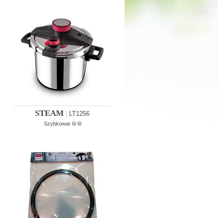
STEAM
|
LT1256
Szybkowar 6l 6l