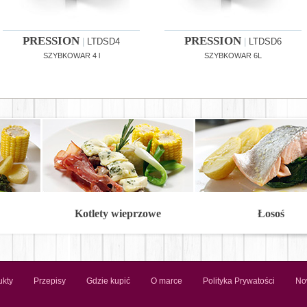
PRESSION
PRESSION
|
LTDSD4
|
LTDSD6
SZYBKOWAR 4 l
SZYBKOWAR 6L
Kotlety wieprzowe
Łosoś
ukty
Przepisy
Gdzie kupić
O marce
Polityka Prywatości
No