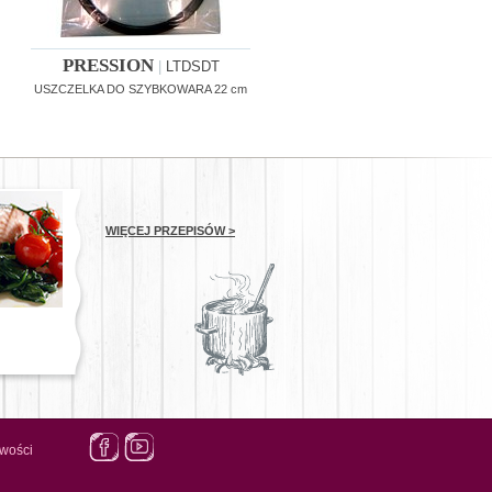
PRESSION
|
LTDSDT
USZCZELKA DO SZYBKOWARA 22 cm
WIĘCEJ PRZEPISÓW >
wości