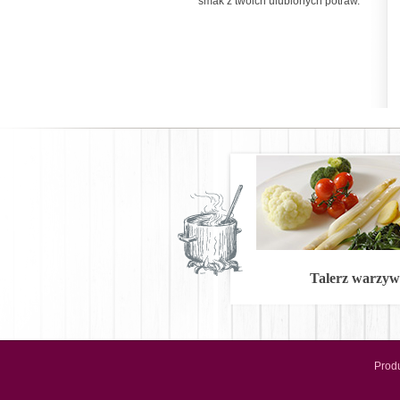
smak z twoich ulubionych potraw.
Talerz warzyw
Prod