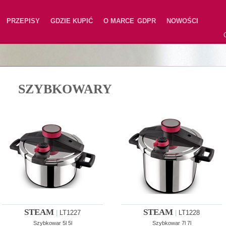
PRZEPISY
GDZIE KUPIĆ
O MARCE
GDPR
NOWOŚCI
SZYBKOWARY
STEAM
STEAM
|
LT1227
|
LT1228
Szybkowar 5l 5l
Szybkowar 7l 7l