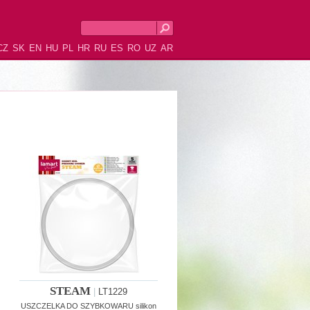
CZ
SK
EN
HU
PL
HR
RU
ES
RO
UZ
AR
STEAM
|
LT1229
USZCZELKA DO SZYBKOWARU silikon