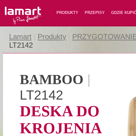
Lamart
PRODUKTY
PRZEPISY
GDZIE KUPI
Lamart
|
Produkty
|
PRZYGOTOWANIE
LT2142
BAMBOO
|
LT2142
DESKA DO
KROJENIA