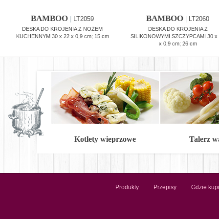
BAMBOO
BAMBOO
|
LT2059
|
LT2060
DESKA DO KROJENIA Z NOŻEM
DESKA DO KROJENIA Z
KUCHENNYM 30 x 22 x 0,9 cm; 15 cm
SILIKONOWYMI SZCZYPCAMI 30 x
x 0,9 cm; 26 cm
Kotlety wieprzowe
Talerz 
Produkty
Przepisy
Gdzie kup