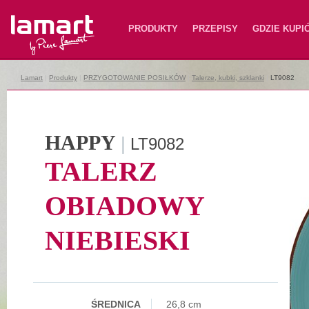
Lamart
PRODUKTY
PRZEPISY
GDZIE KUPI
Lamart
|
Produkty
|
PRZYGOTOWANIE POSIŁKÓW
|
Talerze, kubki, szklanki
|
LT9082
HAPPY
|
LT9082
TALERZ
OBIADOWY
NIEBIESKI
ŚREDNICA
26,8 cm