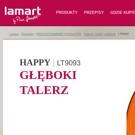
Lamart
PRODUKTY
PRZEPISY
GDZIE KUPI
Lamart
|
Produkty
|
PRZYGOTOWANIE POSIŁKÓW
|
Talerze, kubki, szklanki
|
LT9093
HAPPY
|
LT9093
GŁĘBOKI
TALERZ