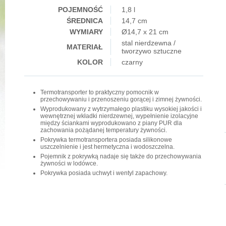
POJEMNOŚĆ
1,8 l
ŚREDNICA
14,7 cm
WYMIARY
Ø14,7 x 21 cm
stal nierdzewna /
MATERIAŁ
tworzywo sztuczne
KOLOR
czarny
Termotransporter to praktyczny pomocnik w
przechowywaniu i przenoszeniu gorącej i zimnej żywności.
Wyprodukowany z wytrzymałego plastiku wysokiej jakości i
wewnętrznej wkładki nierdzewnej, wypełnienie izolacyjne
między ściankami wyprodukowano z piany PUR dla
zachowania pożądanej temperatury żywności.
Pokrywka termotransportera posiada silikonowe
uszczelnienie i jest hermetyczna i wodoszczelna.
Pojemnik z pokrywką nadaje się także do przechowywania
żywności w lodówce.
Pokrywka posiada uchwyt i wentyl zapachowy.