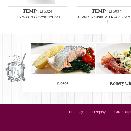
TEMP
TEMP
|
LT6024
|
LT6037
TERMOS DO ŻYWNOŚCI 2,4 l
TERMOTRANSPORTER Ø 20 CM 2
ml
Łosoś
Kotlety w
Produkty
Przepisy
Gdzie kup