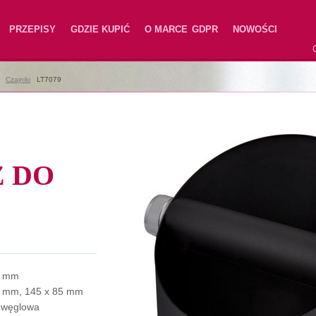
PRZEPISY
GDZIE KUPIĆ
O MARCE
GDPR
NOWOŚCI
|
Czajniki
|
LT7079
Z DO
5 mm
 mm, 145 x 85 mm
l węglowa