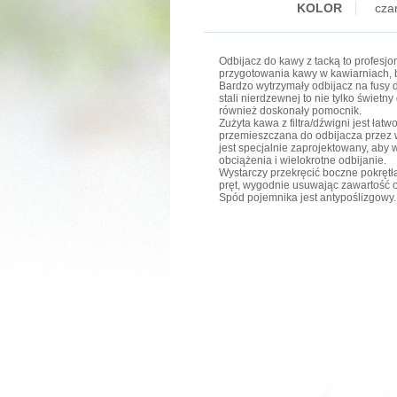
KOLOR
cza
Odbijacz do kawy z tacką to profesj
przygotowania kawy w kawiarniach, 
Bardzo wytrzymały odbijacz na fusy
stali nierdzewnej to nie tylko świetn
również doskonały pomocnik.
Zużyta kawa z filtra/dźwigni jest łatw
przemieszczana do odbijacza przez 
jest specjalnie zaprojektowany, aby
obciążenia i wielokrotne odbijanie.
Wystarczy przekręcić boczne pokrętła
pręt, wygodnie usuwając zawartość o
Spód pojemnika jest antypoślizgowy.