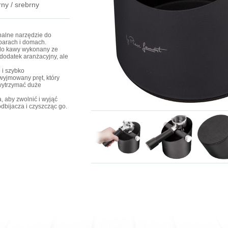
rny / srebrny
onalne narzędzie do
barach i domach.
 do kawy wykonany ze
y dodatek aranżacyjny, ale
o i szybko
wyjmowany pręt, który
 wytrzymać duże
, aby zwolnić i wyjąć
dbijacza i czyszcząc go.