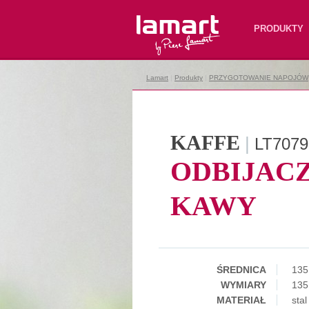
Lamart
PRODUKTY
Lamart
|
Produkty
|
PRZYGOTOWANIE NAPOJÓW
KAFFE
|
LT7079
ODBIJAC
KAWY
ŚREDNICA
13
WYMIARY
135
MATERIAŁ
sta