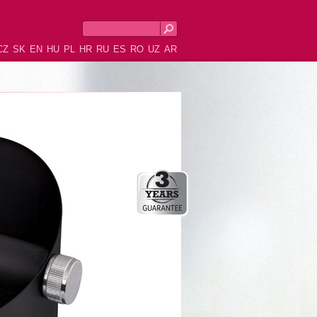
CZ
SK
EN
HU
PL
HR
RU
ES
RO
UZ
AR