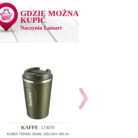
GDZIE MOŻNA
KUPIĆ
Naczynia Lamart
KAFFE
KAFFE
|
LT4070
|
LT7075
KUBEK TERMO 350ML ZIELONY 350 ml
KAWIARKA 100 ml 100 ml