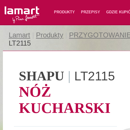
Lamart
PRODUKTY
PRZEPISY
GDZIE KUPI
Lamart
|
Produkty
|
PRZYGOTOWANIE
LT2115
SHAPU
|
LT2115
NÓŻ
KUCHARSKI