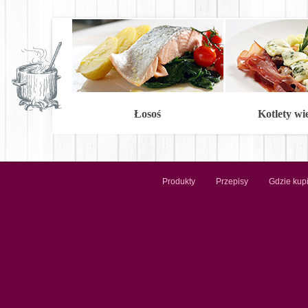
Łosoś
Kotlety w
Produkty
Przepisy
Gdzie kup