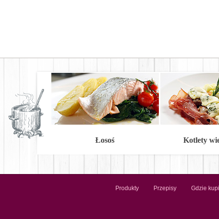
Łosoś
Kotlety w
Produkty
Przepisy
Gdzie kup