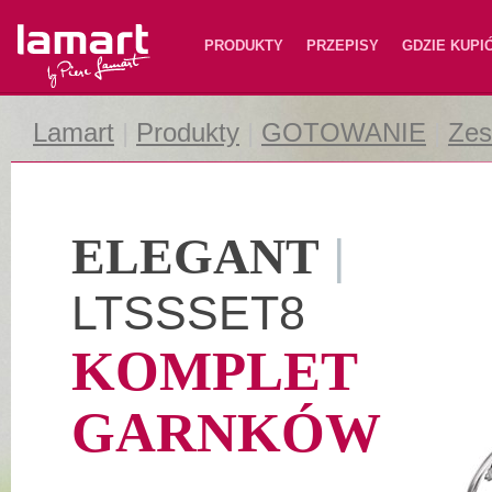
Lamart
PRODUKTY
PRZEPISY
GDZIE KUPI
Lamart
|
Produkty
|
GOTOWANIE
|
Zes
ELEGANT
|
LTSSSET8
KOMPLET
GARNKÓW