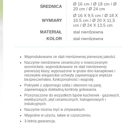
Ø 16 cm / Ø 18 cm / Ø
ŚREDNICA
20 cm / Ø 24 cm
Ø 16 X 9,5 cm / Ø 18 X
WYMIARY
10,5 cm / Ø 20 X 11,5
cm / Ø 24 X 13,5 cm
MATERIAŁ
stal nierdzewna
KOLOR
stal nierdzewna
Wyprodukowane ze stali nierdzewnej pierwszej jakości.
Naczynie nierdzewne ceramiczny o nowoczesnym
wzornictwie, wyprodukowane ze stali nierdzewnej
pierwszej klasy, wyposażone w grube dno kanapkowe i
niezwykle eleganckie uchwyty zapewniające większe
bezpieczeństwo, funkcjonalność i wygodę.
Pokrywki z odpornego szkła i otworem na parę,
zapewniające dokładną kontrolę gotowania.
Przeznaczone do wszystkich typów kuchenek - gazowych,
elektrycznych, płyt ceramicznych, halogenowych i
indukcyjnych.
Naczynie można myć w zmywarkach.
Wygodne w użyciu, łatwe w czyszczeniu.
3-letnia gwarancja.