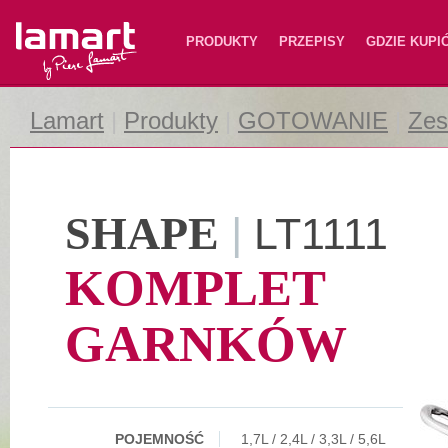
Lamart
PRODUKTY
PRZEPISY
GDZIE KUPI
Lamart
|
Produkty
|
GOTOWANIE
|
Zes
SHAPE
|
LT1111
KOMPLET
GARNKÓW
POJEMNOŚĆ
1,7L / 2,4L / 3,3L / 5,6L