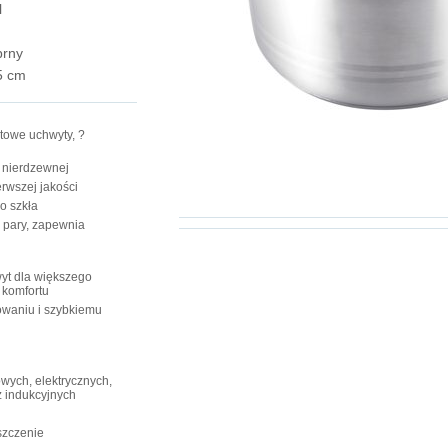
l
brny
5 cm
towe uchwyty, ?
i nierdzewnej
rwszej jakości
o szkła
 pary, zapewnia
yt dla większego
 komfortu
owaniu i szybkiemu
ych, elektrycznych,
 indukcyjnych
szczenie