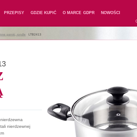
PRZEPISY
GDZIE KUPIĆ
O MARCE
GDPR
NOWOŚCI
nne garnki, rondle
|
LTB2413
13
Z
Ą
l nierdzewna
tali nierdzewnej
cm