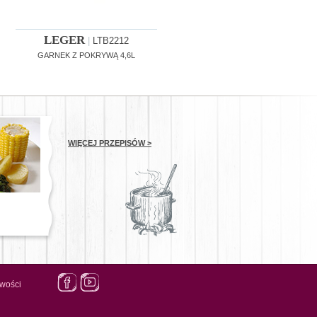
LEGER
LEGER
|
LTB2212
|
LTB2418
GARNEK Z POKRYWĄ 4,6L
GARNEK Z POKRYWĄ 7,9 L
WIĘCEJ PRZEPISÓW >
wości