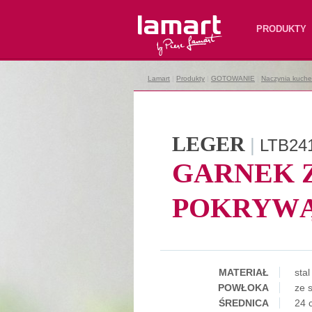
Lamart
PRODUKTY
Lamart
|
Produkty
|
GOTOWANIE
|
Naczynia kuche
LEGER
|
LTB24
GARNEK 
POKRYW
MATERIAŁ
sta
POWŁOKA
ze s
ŚREDNICA
24 