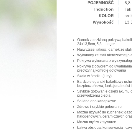
POJEMNOŚĆ
5,8 
Induction
Tak
KOLOR
sre
Wysokość
13,
Garnek ze szklaną pokrywą bakeli
24x13,5cm; 5,8l - Leger
Najwyższej jakości garnek ze stal
Wykonany ze stali nierdzewnej pie
Pokrywa wykonana z wytrzymałeg
Pokrywa z otworem do uwalniania
precyzyjną kontrolę gotowania
Skala w środku (Litry)
Bardzo elegancki bakelitowy uchw
bezpieczeństwa, funkcjonalności i
Szybkie gotowanie dzięki akumul
przewodzeniu ciepła
Solidne dno kanapkowe
Zdrowe i szybkie gotowanie
Można używać do kuchenek: gazow
halogenowych, ceramicznych oraz
Można myć w zmywarce
Łatwa obsługa, konserwacja i czy