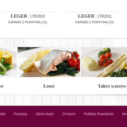
LEGER
LEGER
|
LTB1810
|
LTB2011
GARNEK Z POKRYWĄ 2,5L
GARNEK Z POKRYWĄ 3,5L
we
Łosoś
Talerz warzyw
ukty
Przepisy
Gdzie kupić
O marce
Polityka Prywatości
No