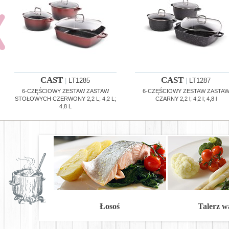
CAST
CAST
|
LT1285
|
LT1287
6-CZĘŚCIOWY ZESTAW ZASTAW
6-CZĘŚCIOWY ZESTAW ZASTA
STOŁOWYCH CZERWONY 2,2 L; 4,2 L;
CZARNY 2,2 l; 4,2 l; 4,8 l
4,8 L
Łosoś
Talerz 