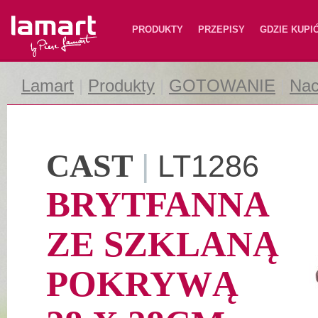
Lamart
PRODUKTY
PRZEPISY
GDZIE KUPI
Lamart
|
Produkty
|
GOTOWANIE
|
Nac
CAST
|
LT1286
BRYTFANNA
ZE SZKLANĄ
POKRYWĄ