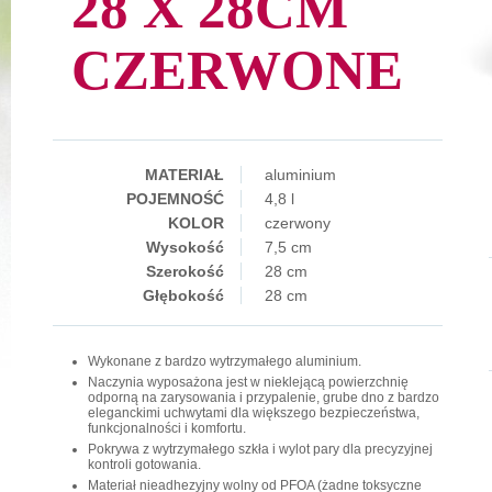
28 X 28CM
CZERWONE
MATERIAŁ
aluminium
POJEMNOŚĆ
4,8 l
KOLOR
czerwony
Wysokość
7,5 cm
Szerokość
28 cm
Głębokość
28 cm
Wykonane z bardzo wytrzymałego aluminium.
Naczynia wyposażona jest w nieklejącą powierzchnię
odporną na zarysowania i przypalenie, grube dno z bardzo
eleganckimi uchwytami dla większego bezpieczeństwa,
funkcjonalności i komfortu.
Pokrywa z wytrzymałego szkła i wylot pary dla precyzyjnej
kontroli gotowania.
Materiał nieadhezyjny wolny od PFOA (żadne toksyczne